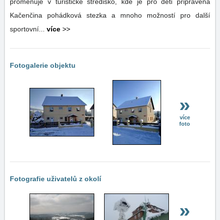
proměňuje v turistické středisko, kde je pro děti připravena
Kačenčina pohádková stezka a mnoho možností pro další
sportovní...
více
>>
Fotogalerie objektu
»
více
foto
Fotografie uživatelů z okolí
»