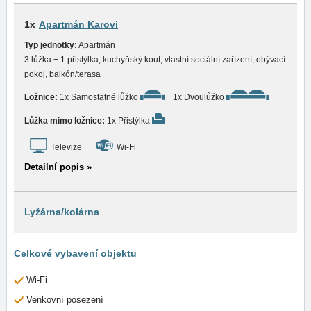
1x
Apartmán Karovi
Typ jednotky:
Apartmán
3 lůžka + 1 přistýlka, kuchyňský kout, vlastní sociální zařízení, obývací
pokoj, balkón/terasa
Ložnice:
1x Samostatné lůžko
1x Dvoulůžko
Lůžka mimo ložnice:
1x Přistýlka
Televize
Wi-Fi
Detailní popis »
Lyžárna/kolárna
Celkové vybavení objektu
Wi-Fi
Venkovní posezení