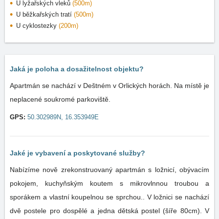
U lyžařských vleků
(500m)
U běžkařských tratí
(500m)
U cyklostezky
(200m)
Jaká je poloha a dosažitelnost objektu?
Apartmán se nachází v Deštném v Orlických horách. Na místě je
neplacené soukromé parkoviště.
GPS:
50.302989N, 16.353949E
Jaké je vybavení a poskytované služby?
Nabízíme nově zrekonstruovaný apartmán s ložnicí, obývacím
pokojem, kuchyňským koutem s mikrovlnnou troubou a
sporákem a vlastní koupelnou se sprchou.. V ložnici se nachází
dvě postele pro dospělé a jedna dětská postel (šíře 80cm). V