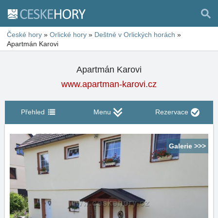
České hory
»
Orlické hory
»
Deštné v Orlických horách
»
Apartmán Karovi
Apartmán Karovi
www.apartman-karovi.cz
Přehled
Menu
Rezervace
Galerie >>>