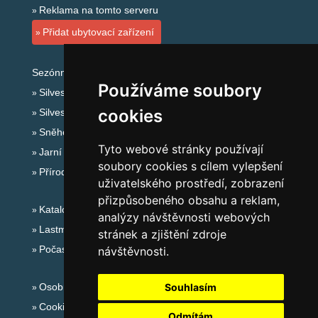
Reklama na tomto serveru
Přidat ubytovací zařízení
Sezónní odkazy:
Používáme soubory
Silvester Orlické hory
cookies
Silvestr na horách 2025/26
Sněhové zpravodajství
Tyto webové stránky používají
Jarní prázdniny 2027
soubory cookies s cílem vylepšení
Přírodní koupaliště
uživatelského prostředí, zobrazení
přizpůsobeného obsahu a reklam,
Katalog ubytování Orlické hory
analýzy návštěvnosti webových
Lastminute Orlické hory
stránek a zjištění zdroje
Počasí na horách
návštěvnosti.
Osobní údaje
Souhlasím
Cookies
Odmítám