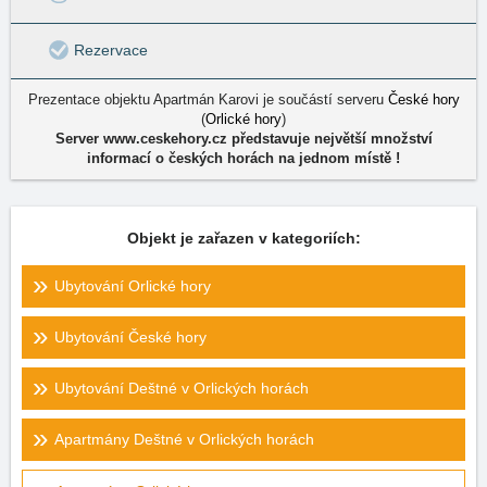
Rezervace
Prezentace objektu Apartmán Karovi je součástí serveru
České hory
(
Orlické hory
)
Server www.ceskehory.cz představuje největší množství
informací o českých horách na jednom místě !
Objekt je zařazen v kategoriích:
Ubytování Orlické hory
Ubytování České hory
Ubytování Deštné v Orlických horách
Apartmány Deštné v Orlických horách